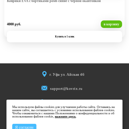
Коврики EVA с бортиками ромб синие с черной окантовкой
4000 руб.
в корзину
Купить в 1 клик
г. Уфа ул. Айская 46
support@kovrix.ru
8 (917) 806 50 50
Мы используем файлы cookies для улучшения работы сайта. Оставаясь на
нашем сайте, вы соглашаетесь с условиями использования файлов cookies.
Чтобы ознакомиться с нашими Положениями о конфиденциальности и об
использовании файлов cookie,
Пн-Пт: 10:00 - 19:00
нажмите здесь
.
Cб: 10:00 - 15:00
Я согласен