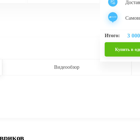
Доста
Самовы
3 000
Итого:
Купить в од
Видеообзор
овриков