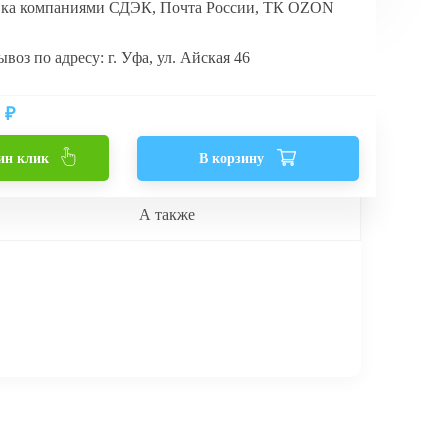
вка компаниями СДЭК, Почта России, ТК OZON
воз по адресу: г. Уфа, ул. Айская 46
₽
ин клик
В корзину
А также