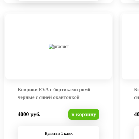
Коврики EVA с бортиками ромб
К
черные с синей окантовкой
си
4000 руб.
в корзину
4
Купить в 1 клик