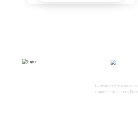
Каталог
О 
Отследите заказ, для этого
Используем все возможн
введите в поле номер вашего
европейской части Рос
отправления и нажмите Enter