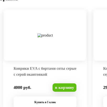
Коврики EVA с бортами соты серые
К
с серой окантовкой
се
4000 руб.
в корзину
2
Купить в 1 клик