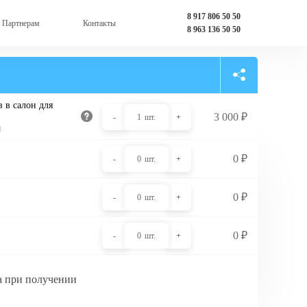
8 917 806 50 50
Партнерам
Контакты
8 963 136 50 50
 в салон для
3 000
₽
-
1
шт.
+
и
0
₽
-
0
шт.
+
0
₽
-
0
шт.
+
0
₽
-
0
шт.
+
а при получении