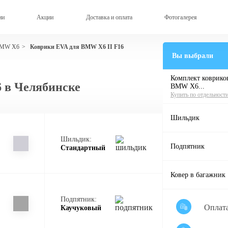
ии
Акции
Доставка и оплата
Фотогалерея
BMW X6
Коврики EVA для BMW X6 II F16
>
Вы выбрали
Комплект ковриков
 в Челябинске
BMW X6...
Купить по отдельност
Шильдик
Шильдик:
Подпятник
Стандартный
Ковер в багажник
Подпятник:
Оплат
Каучуковый