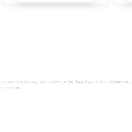
компании
Акции
Доставка и оплата
Фотогалерея
ые способы, поэтому доставляем быстро. Заказ будет у Вас в течение одно
сии доставка
2-3 дня.