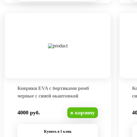
Коврики EVA с бортиками ромб
К
черные с синей окантовкой
си
4000 руб.
в корзину
4
Купить в 1 клик