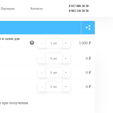
8 917 806 50 50
Партнерам
Контакты
8 963 136 50 50
 в салон для
3 000
₽
-
1
шт.
+
и
0
₽
-
0
шт.
+
0
₽
-
0
шт.
+
0
₽
-
0
шт.
+
а при получении