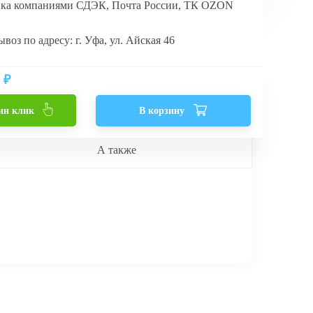
вка компаниями СДЭК, Почта России, ТК OZON
воз по адресу: г. Уфа, ул. Айская 46
₽
ин клик
В корзину
А также