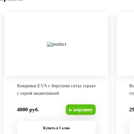
Коврики EVA с бортами соты серые
К
с серой окантовкой
се
4000 руб.
в корзину
2
Купить в 1 клик