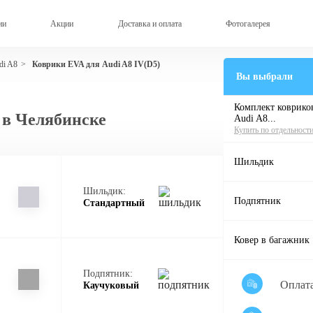
ии
Акции
Доставка и оплата
Фотогалерея
di A8
Коврики EVA для Audi A8 IV(D5)
>
Вы выбрали
Комплект ковриков
 в Челябинске
Audi A8...
Купить по отдельност
Шильдик
Шильдик:
Подпятник
Стандартный
Ковер в багажник
Подпятник:
Оплат
Каучуковый