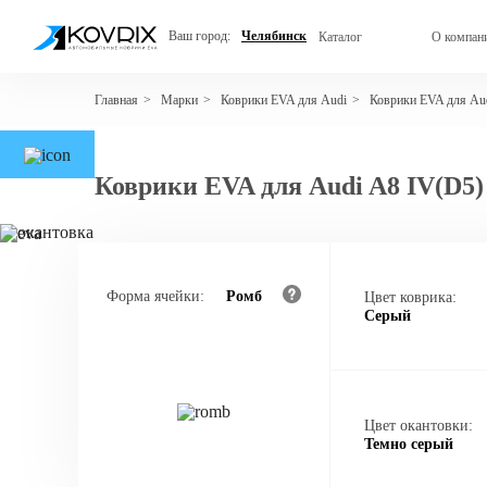
Ваш город:
Челябинск
Каталог
О компан
Марки
Коврики EVA для Audi
Коврики EVA для Au
Главная
>
>
>
Коврики EVA для Audi A8 IV(D5)
Форма ячейки:
Ромб
Цвет коврика:
Серый
Цвет окантовки:
Темно серый