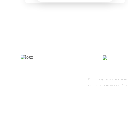
Каталог
О 
Отследите заказ, для этого
Используем все возможн
введите в поле номер вашего
европейской части Рос
отправления и нажмите Enter