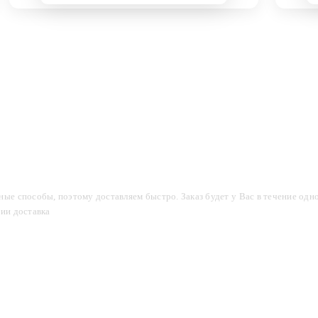
компании
Акции
Доставка и оплата
Фотогалерея
ые способы, поэтому доставляем быстро. Заказ будет у Вас в течение одно
сии доставка
2-3 дня.