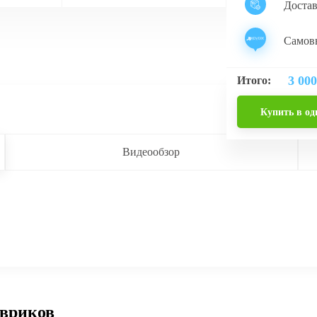
Доста
Самовы
3 000
Итого:
Купить в од
Видеообзор
овриков