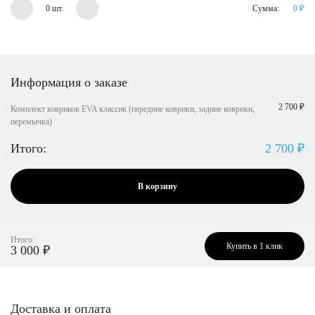
0 шт.
Сумма:
0
₽
Информация о заказе
2 700 ₽
Комплект ковриков EVA классик (передние коврики, задние коврики,
перемычка)
Итого:
2 700
₽
В корзину
Итого:
Купить в 1 клик
3 000
₽
Доставка и оплата