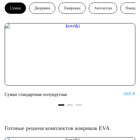
Сумки
Дворники
Тонировка
Авточехлы
Накидки
0 ₽
3000 ₽
Сумки стандартные полукруглые
Су
Готовые решеня комплектов ковриков EVA