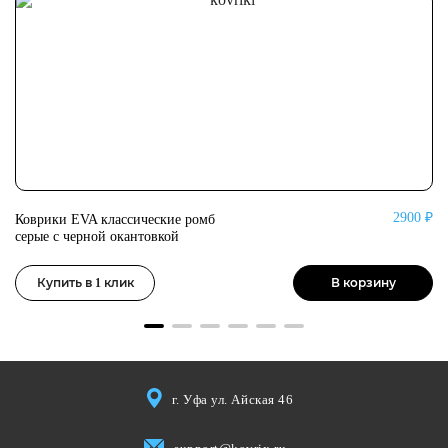
0 ₽
2900 ₽
Коврики EVA классические ромб
Ко
серые с черной окантовкой
се
Купить в 1 клик
В корзину
г. Уфа ул. Айская 46