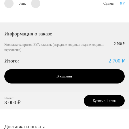
0 шт.
Сумма:
0
₽
Информация о заказе
2 700 ₽
Комплект ковриков EVA классик (передние коврики, задние коврики,
перемычка)
Итого:
2 700
₽
В корзину
Итого:
Купить в 1 клик
3 000
₽
Доставка и оплата