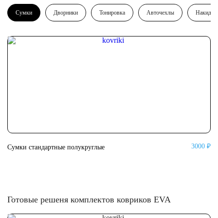
Сумки
Дворники
Тонировка
Авточехлы
Накидки
3000 ₽
Сумки стандартные полукруглые
Су
Готовые решеня комплектов ковриков EVA