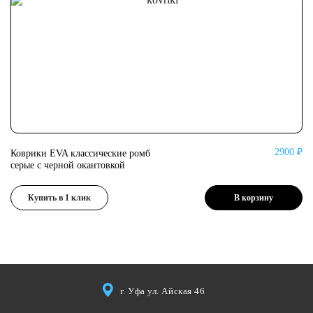
2900 ₽
Коврики EVA классические ромб
Ко
серые с черной окантовкой
се
Купить в 1 клик
В корзину
г. Уфа ул. Айская 46