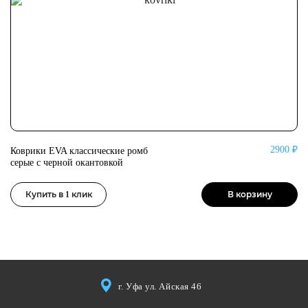
2900 ₽
Коврики EVA классические ромб
Ко
серые с черной окантовкой
се
Купить в 1 клик
В корзину
г. Уфа ул. Айская 46