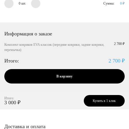
0 шт.
Сумма:
0
₽
Информация о заказе
2 700 ₽
Комплект ковриков EVA классик (передние коврики, задние коврики,
перемычка)
Итого:
2 700
₽
В корзину
Итого:
Купить в 1 клик
3 000
₽
Доставка и оплата