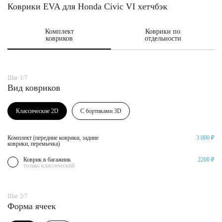
Коврики EVA для Honda Civic VI хетчбэк
Комплект
Коврики по
ковриков
отдельности
Шаг 1/7
Вид ковриков
Классические 2D
С бортиками 3D
Комплект (передние коврики, задние
3 000 ₽
коврики, перемычка)
Коврик в багажник
2200 ₽
только классический
Шаг 2/7
Форма ячеек