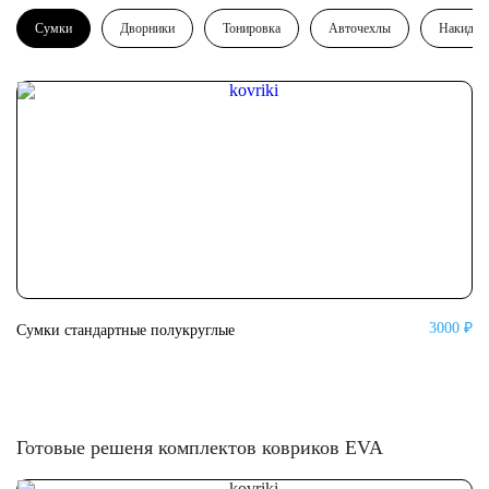
Сумки
Дворники
Тонировка
Авточехлы
Накидки
3000 ₽
Сумки стандартные полукруглые
Су
Готовые решеня комплектов ковриков EVA