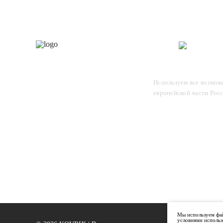
Каталог
О 
Отследите заказ, для этого
Используем все возможн
введите в поле номер вашего
европейской части Рос
отправления и нажмите Enter
Мы используем фай
условиями использ