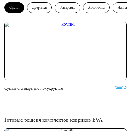
Сумки
Дворники
Тонировка
Авточехлы
Накидки
3000 ₽
Сумки стандартные полукруглые
Су
Готовые решеня комплектов ковриков EVA