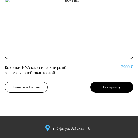
2900 ₽
Коврики EVA классические ромб
Ко
серые с черной окантовкой
се
Купить в 1 клик
В корзину
г. Уфа ул. Айская 46