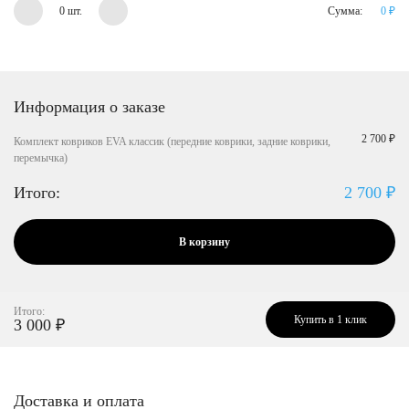
0 шт.
Сумма:
0
₽
Информация о заказе
2 700 ₽
Комплект ковриков EVA классик (передние коврики, задние коврики,
перемычка)
Итого:
2 700
₽
В корзину
Итого:
Купить в 1 клик
3 000
₽
Доставка и оплата