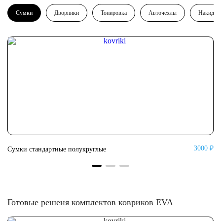
Сумки
Дворники
Тонировка
Авточехлы
Накидки
0 ₽
3000 ₽
Сумки стандартные полукруглые
Су
Готовые решеня комплектов ковриков EVA