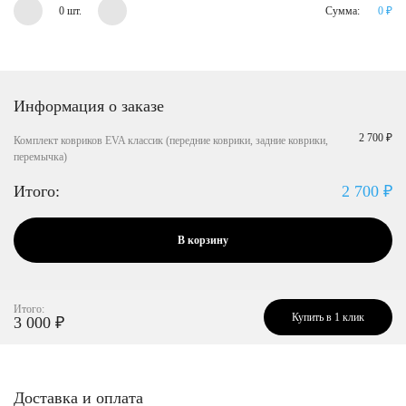
0 шт.
Сумма:
0
₽
Информация о заказе
2 700 ₽
Комплект ковриков EVA классик (передние коврики, задние коврики,
перемычка)
Итого:
2 700
₽
В корзину
Итого:
Купить в 1 клик
3 000
₽
Доставка и оплата