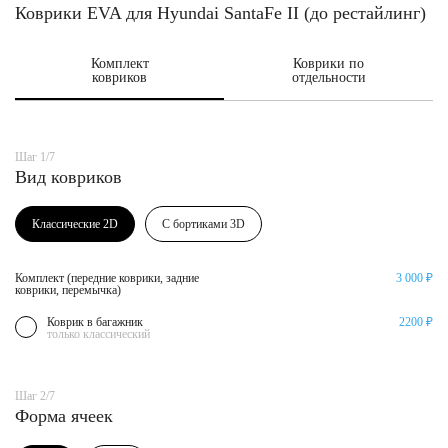
Коврики EVA для Hyundai SantaFe II (до рестайлинг)
Комплект
Коврики по
ковриков
отдельности
Шаг 1/7
Вид ковриков
Классические 2D
С бортиками 3D
Комплект (передние коврики, задние
3 000 ₽
коврики, перемычка)
Коврик в багажник
2200 ₽
только классический
Шаг 2/7
Форма ячеек