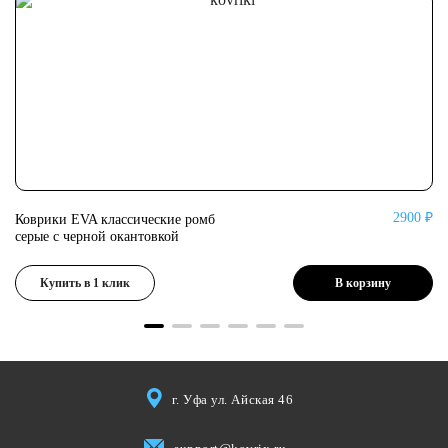
0 ₽
2900 ₽
Коврики EVA классические ромб
Ко
серые с черной окантовкой
се
Купить в 1 клик
В корзину
г. Уфа ул. Айская 46